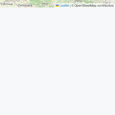
Leaflet
|
© OpenStreetMap contributors
Fundacja Muzyka Zakorzeniona
Mieczysława Wolfkego 14/26
01-494 Warszawa
fundacja@muzykazakorzeniona.pl